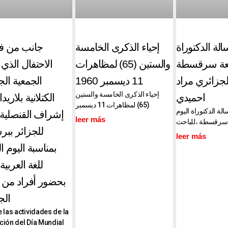
لة الدكتوراة
إحياء الذكرى الخامسة
جانب من فع
امعة سرقسطة
والستين (65) لمظاهرات
الاحتفال الذي
،جزائري مراد
11 ديسمبر 1960
الجمعية الج
إحياء الذكرى الخامسة والستين
احميدي
الكتلانية بلاريد
(65) لمظاهرات 11 ديسمبر
ة الدكتوراة اليوم
إشراف القنصلية ا
leer más
،سرقسطة ،للباحث
للجزائر بب،
leer más
بمناسبة اليوم ا
للغة العربية
بحضور أفراد من ا
الج
e las actividades de la
ción del Día Mundial