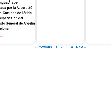
engua Árabe,
ada por la Asociación
o-Catalana de Lérida,
 supervisión del
do General de Argelia
elona.
ás
« Previous
1
2
3
4
Next »