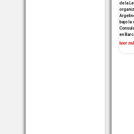
de la L
organiz
Argelin
bajo la
Consula
en Barc
leer m