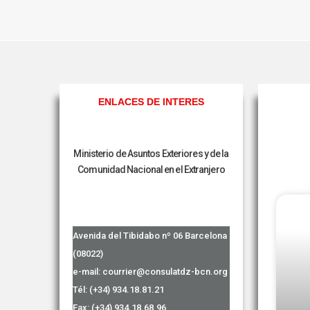
ENLACES DE INTERES
Ministerio de Asuntos Exteriores y de la
Comunidad Nacional en el Extranjero
Avenida del Tibidabo nº 06 Barcelona
(08022)
e-mail: courrier@consulatdz-bcn.org
Tél: (+34) 934.18.81.21
Fax: (+34) 934.18.68.96