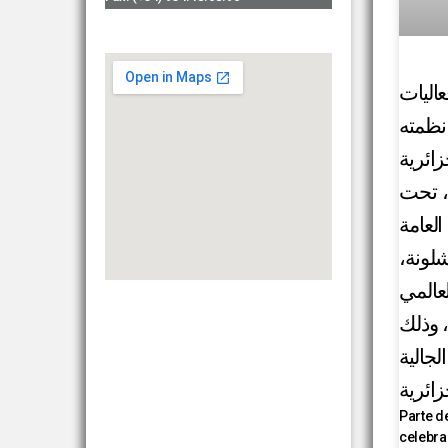
اليات
 نظمته
زائرية
ا، تحت
لعامة
رشلونة
لعالمي
، وذلك
لجالية
زائرية
Parte d
celebra